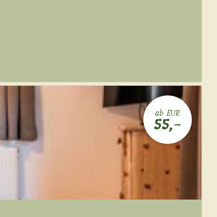
ab EUR
55,-